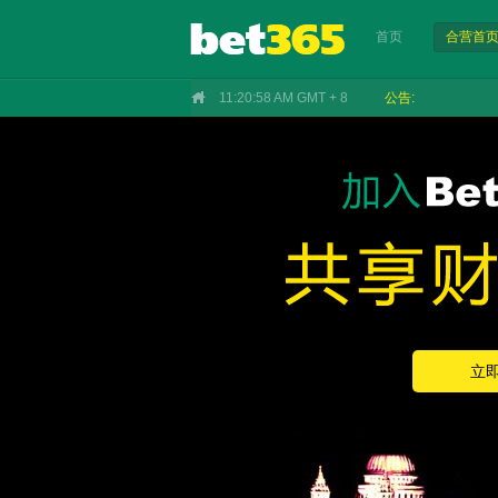
首页
合营首
11:20:58 AM GMT + 8
公告:
立