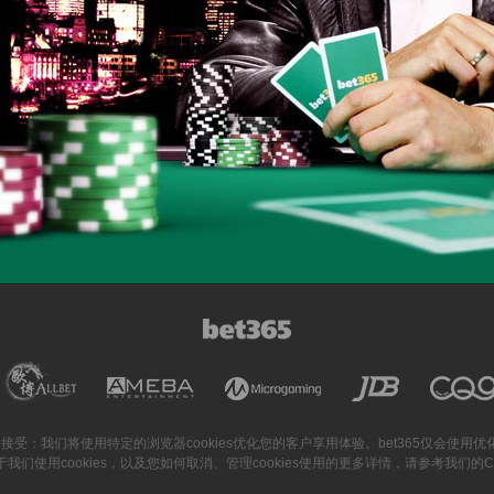
：我们将使用特定的浏览器cookies优化您的客户享用体验。bet365仅会使用优化
。关于我们使用cookies，以及您如何取消、管理cookies使用的更多详情，请参考我们的Co