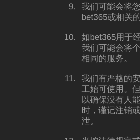
我们可能会将
bet365或
如bet365
我们可能会将
相同的服务。
我们有严格的
工始可使用。
以确保没有人能使
时，谨记注销或
泄。