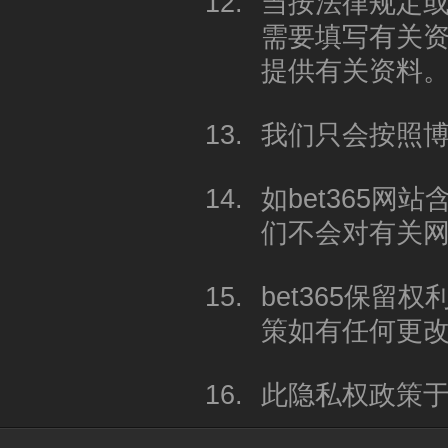
当按法律规定或
需要填写有关资
提供有关资料
我们只会按照
如bet365
们不会对有关
bet365保
策如有任何更
此隐私权政策于2