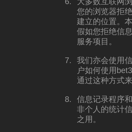
大多数互联网
您的浏览器拒
建立的位置。
假如您拒绝信
服务项目。
我们亦会使用
户如何使用be
通过这种方式
信息记录程序
非个人的统计信
之用。