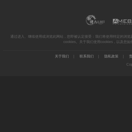
通过进入、继续使用或浏览此网站，您即被认定接受：我们将使用特定的浏览器coo
cookies。关于我们使用cookies，以及
关于我们
|
联系我们
|
隐私政策
|
Cop