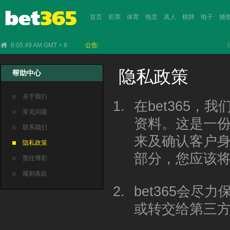
首页
彩票
体育
电竞
真人
棋牌
电子
捕
6:05:49 AM GMT + 8
公告:
《温
隐私政策
帮助中心
NEXTSPIN
EEAI
沙巴
KS
IM
双赢
IM
WAZDAN
CHOICE
ICG
乐游
IM
雷火
VR
CHOICE
BBIN
365
CR
PP
关于我们
在bet365
常见问题
资料。这是一份
联系我们
来及确认客户
隐私政策
部分，您应该
责任博彩
规则条款
bet365会
或转交给第三