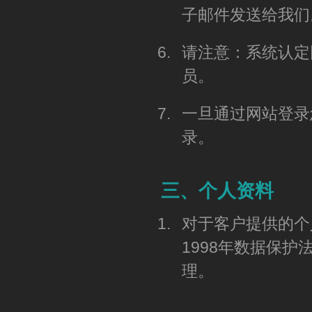
子邮件发送给我们
请注意：系统认定
员。
一旦通过网站登录
录。
三、个人资料
对于客户提供的个
1998年数据保
理。