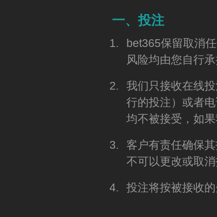
一、投注
bet365保留
风险均由您自行承
我们只接收在线投
行的投注）或者电
均不被接受，如果
客户有责任确保其
不可以更改或取消
投注将按被接收的