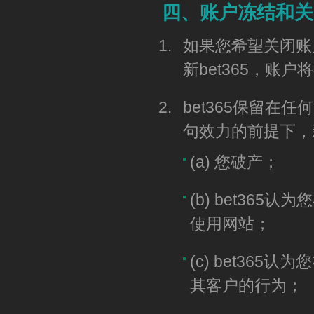
四、账户冻结和关
如果您希望关闭账
新bet365，账
bet365保留
句效力的前提下，新
(a) 您破产；
(b) bet36
使用网站；
(c) bet365
其客户的行为；