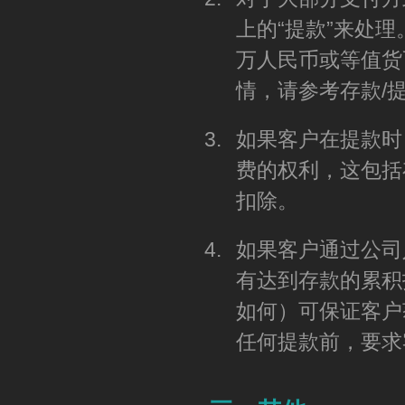
上的“提款”来处
万人民币或等值货
情，请参考存款/
如果客户在提款时
费的权利，这包括
扣除。
如果客户通过公司
有达到存款的累积
如何）可保证客户
任何提款前，要求