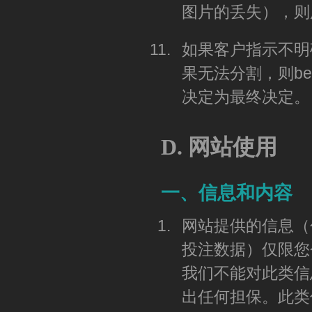
图片的丢失），则
如果客户指示不明
果无法分割，则be
决定为最终决定。
D. 网站使用
一、信息和内容
网站提供的信息（
投注数据）仅限您
我们不能对此类信
出任何担保。此类