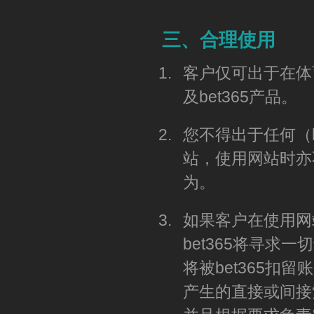
三、合理使用
客户仅可出于在体
及bet365产品。
您不得出于任何（
站，使用网站时亦
为。
如果客户在使用网
bet365将寻
将被bet365
产生的直接或间接