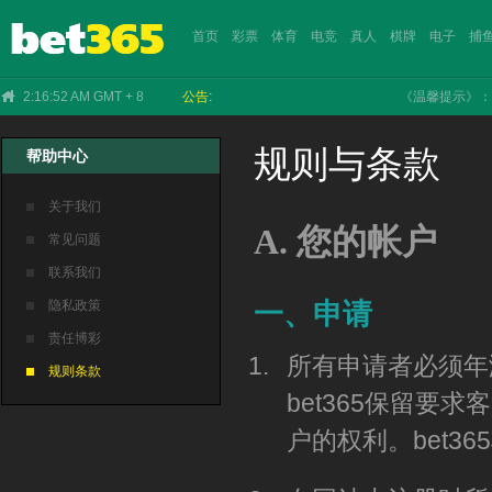
首页
彩票
体育
电竞
真人
棋牌
电子
捕
2:16:53 AM GMT + 8
公告:
《温馨提示》：由于银行
规则与条款
帮助中心
NEXTSPIN
EEAI
沙巴
KS
IM
双赢
IM
WAZDAN
CHOICE
ICG
乐游
IM
雷火
VR
CHOICE
BBIN
365
CR
PP
关于我们
A. 您的帐户
常见问题
联系我们
隐私政策
一、申请
责任博彩
所有申请者必须年
规则条款
bet365保留
户的权利。bet3