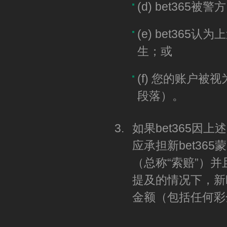
(d) bet36
(e) bet36
生；或
(f) 您的账户被
段落）。
如果bet365因
应承担新bet3
（总称“索赔”）并且
提及的情况下，新b
金额（包括任何彩