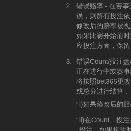
错误赔率 - 在
误，则所有投注依
修改后的赔率被视
如果比赛开始前时
应投注方面，保留
错误Count/投注盘/
正在进行中或赛事
将按照bet365更改
或总分进行结算，
i)如果修改后的
ii)在Count、投
投注，如果投注