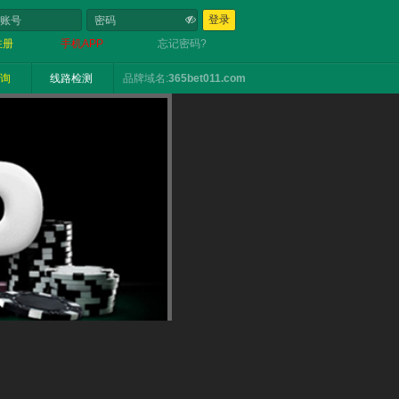
登录
注册
手机APP
忘记密码?
了保证您能正常登入365bet官网，推荐您下载手机APP！请广大365bet会员认准
询
线路检测
品牌域名:
365bet011.com
JDB
BBIN
美天
BG
DB
Kingmaker
SW
必宝
ICG
IBO
SG
皇家
BTI
SG
DB