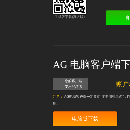
手机版下载(真人版)
真
AG 电脑客户端
您的客户端
账户
专用登录名
注意：
AG电脑客户端一定要使用“专用登录名”，
用。
电脑版下载