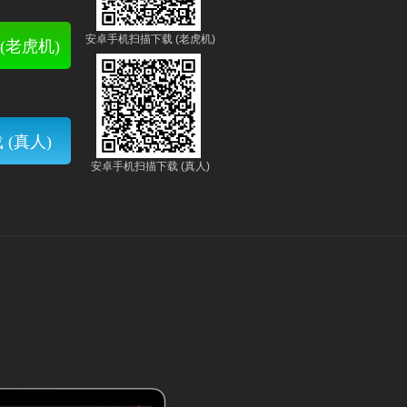
安卓手机扫描下载 (老虎机)
(老虎机)
(真人)
安卓手机扫描下载 (真人)