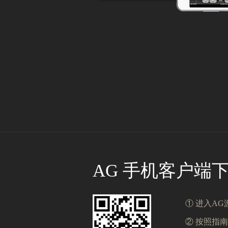
AG 手机客户端
① 进入A
② 按照指