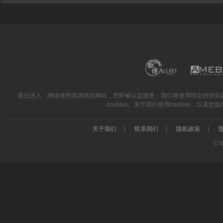
立刻开始
立刻开始
通过进入、继续使用或浏览此网站，您即被认定接受：我们将使用特定的浏览器coo
cookies。关于我们使用cookies，以及
关于我们
|
联系我们
|
隐私政策
|
Cop