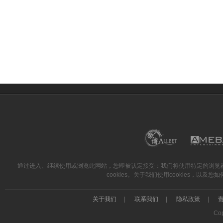
通过进入、继续使用或浏览此网站，您即被认定接受：我们将使用特定的浏览器coo
cookies。关于我们使用cookies，以及
关于我们
|
联系我们
|
隐私政策
|
Cop