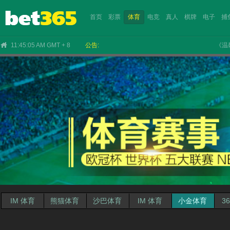
首页
彩票
体育
电竞
真人
棋牌
电子
捕
11:45:05 AM GMT + 8
公告:
《温馨
NEXTSPIN
EEAI
沙巴
KS
IM
双赢
IM
WAZDAN
CHOICE
ICG
乐游
IM
雷火
VR
CHOICE
BBIN
365
CR
PP
IM 体育
熊猫体育
沙巴体育
IM 体育
小金体育
3