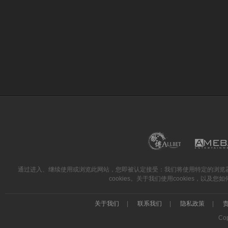
通过进入、继续使用或浏览此网站，您即被认定接受：我们将使用特定的浏览器coo
cookies。关于我们使用cookies，以及
关于我们
|
联系我们
|
隐私政策
|
Cop