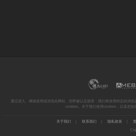
通过进入、继续使用或浏览此网站，您即被认定接受：我们将使用特定的浏览器coo
cookies。关于我们使用cookies，以及
关于我们
|
联系我们
|
隐私政策
|
Cop