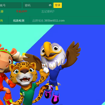
登录
注册
手机APP
忘记密码?
储备足够资金，避免存款提款高峰期而导致延误，影响您游戏体验。为了保证您能正常登入36
询
线路检测
品牌域名:
365bet011.com
JDB
BBIN
美天
BG
DB
Kingmaker
SW
必宝
ICG
IBO
SG
皇家
BTI
SG
DB